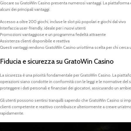
Giocare su GratoWin Casino presenta numerosi vantaggi. La piattaforma è 
alcuni dei principali vantaggi:
Accesso a oltre 200 giochi, incluse le slot più popolari e giochi dal vivo
Interfaccia user-friendly, ideale per i nuovi utenti
Promozioni vantaggiose e un programma fedeltà attraente
Assistenza clienti disponibile e reattiva
Questi vantaggi rendono GratoWin Casino un’ottima scelta per chi cerca un
Fiducia e sicurezza su GratoWin Casino
La sicurezza è una priorità fondamentale per GratoWin Casino. La piattafo
operazioni siano condotte in conformità con le leggi e le normative del sett
proteggere i dati personali e finanziari dei giocatori, assicurando un ambie
Gli utenti possono sentirsi tranquilli sapendo che GratoWin Casino si imp
clienti competente e reattivo contribuisce ulteriormente a creare un’atmo
rapidamente.