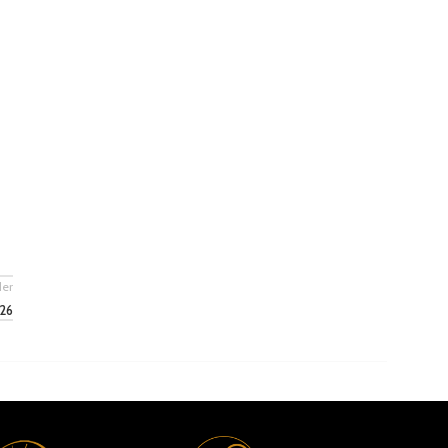
der
026