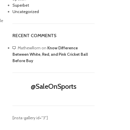
Superbet
Uncategorized
le
RECENT COMMENTS
MathewRom
on
Know Difference
Between White, Red, and Pink Cricket Ball
Before Buy
@SaleOnSports
[insta-gallery id="3"]