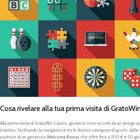
Cosa rivelare alla tua prima visita di GratoWi
Alla prima visita di GratoWin Casino, gli utenti sono accolti da un design a
intuitivo, facilitando la navigazione tra le diverse categorie di giochi, dalle
usufruire di un generoso
Welcome Bonus
che offre fino a 200 € e 50 giri