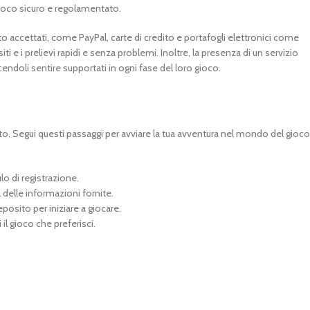
ioco sicuro e regolamentato.
o accettati, come PayPal, carte di credito e portafogli elettronici come
ti e i prelievi rapidi e senza problemi. Inoltre, la presenza di un servizio
endoli sentire supportati in ogni fase del loro gioco.
. Segui questi passaggi per avviare la tua avventura nel mondo del gioco
lo di registrazione.
a delle informazioni fornite.
posito per iniziare a giocare.
 il gioco che preferisci.