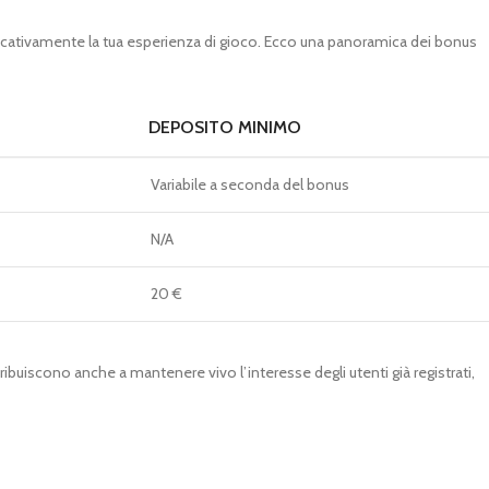
ficativamente la tua esperienza di gioco. Ecco una panoramica dei bonus
DEPOSITO MINIMO
Variabile a seconda del bonus
N/A
20 €
buiscono anche a mantenere vivo l’interesse degli utenti già registrati,