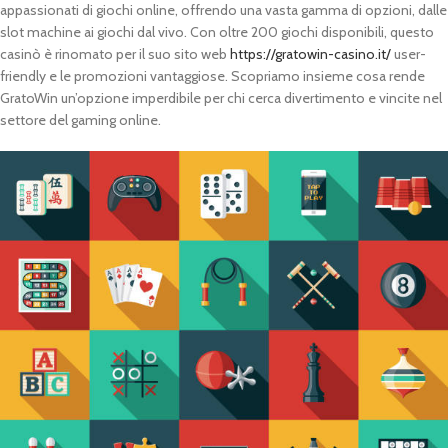
appassionati di giochi online, offrendo una vasta gamma di opzioni, dalle
slot machine ai giochi dal vivo. Con oltre 200 giochi disponibili, questo
casinò è rinomato per il suo sito web
https://gratowin-casino.it/
user-
friendly e le promozioni vantaggiose. Scopriamo insieme cosa rende
GratoWin un’opzione imperdibile per chi cerca divertimento e vincite nel
settore del gaming online.