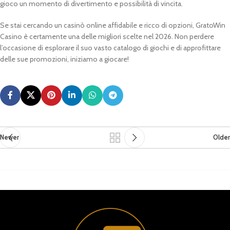
gioco un momento di divertimento e possibilità di vincita.
Se stai cercando un casinò online affidabile e ricco di opzioni, GratoWin
Casino è certamente una delle migliori scelte nel 2026. Non perdere
l’occasione di esplorare il suo vasto catalogo di giochi e di approfittare
delle sue promozioni, iniziamo a giocare!
Newer
Older