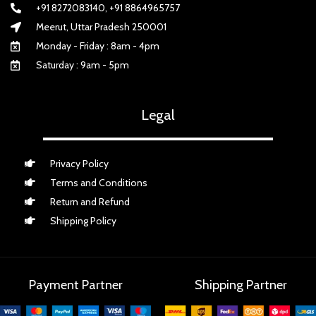
+91 8272083140, +91 8864965757
Meerut, Uttar Pradesh 250001
Monday - Friday : 8am - 4pm
Saturday : 9am - 5pm
Legal
Privacy Policy
Terms and Conditions
Return and Refund
Shipping Policy
Payment Partner
Shipping Partner