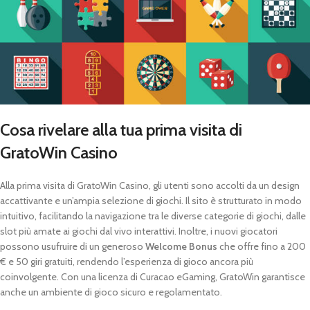
Cosa rivelare alla tua prima visita di
GratoWin Casino
Alla prima visita di GratoWin Casino, gli utenti sono accolti da un design
accattivante e un’ampia selezione di giochi. Il sito è strutturato in modo
intuitivo, facilitando la navigazione tra le diverse categorie di giochi, dalle
slot più amate ai giochi dal vivo interattivi. Inoltre, i nuovi giocatori
possono usufruire di un generoso
Welcome Bonus
che offre fino a 200
€ e 50 giri gratuiti, rendendo l’esperienza di gioco ancora più
coinvolgente. Con una licenza di Curacao eGaming, GratoWin garantisce
anche un ambiente di gioco sicuro e regolamentato.