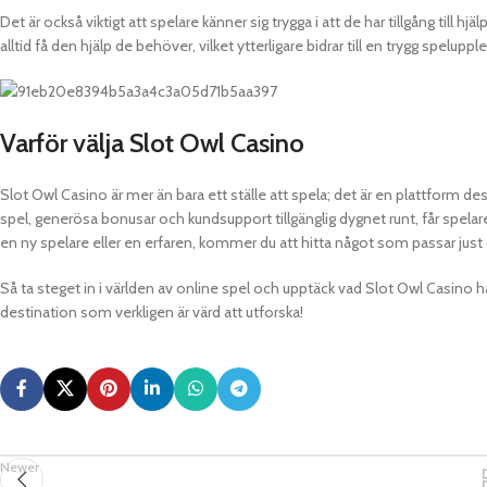
Det är också viktigt att spelare känner sig trygga i att de har tillgång till 
alltid få den hjälp de behöver, vilket ytterligare bidrar till en trygg speluppl
Varför välja Slot Owl Casino
Slot Owl Casino är mer än bara ett ställe att spela; det är en plattform de
spel, generösa bonusar och kundsupport tillgänglig dygnet runt, får spelar
en ny spelare eller en erfaren, kommer du att hitta något som passar just 
Så ta steget in i världen av online spel och upptäck vad Slot Owl Casino 
destination som verkligen är värd att utforska!
Newer