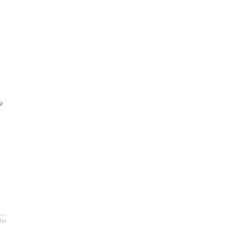
r
der