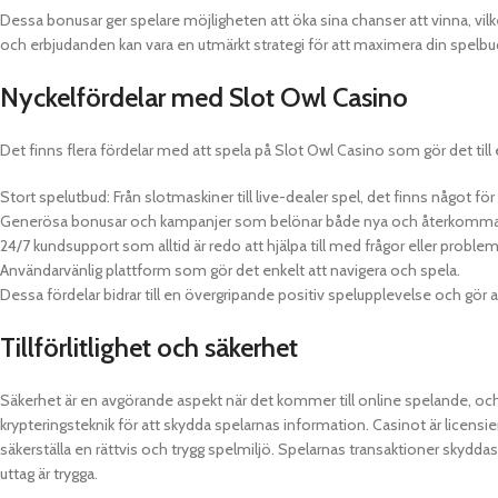
Dessa bonusar ger spelare möjligheten att öka sina chanser att vinna, vil
och erbjudanden kan vara en utmärkt strategi för att maximera din spelbu
Nyckelfördelar med Slot Owl Casino
Det finns flera fördelar med att spela på Slot Owl Casino som gör det till e
Stort spelutbud: Från slotmaskiner till live-dealer spel, det finns något för 
Generösa bonusar och kampanjer som belönar både nya och återkomma
24/7 kundsupport som alltid är redo att hjälpa till med frågor eller problem
Användarvänlig plattform som gör det enkelt att navigera och spela.
Dessa fördelar bidrar till en övergripande positiv spelupplevelse och gör 
Tillförlitlighet och säkerhet
Säkerhet är en avgörande aspekt när det kommer till online spelande, oc
krypteringsteknik för att skydda spelarnas information. Casinot är licensierat 
säkerställa en rättvis och trygg spelmiljö. Spelarnas transaktioner skydd
uttag är trygga.