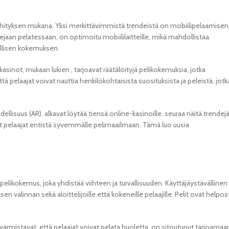
hityksen mukana. Yksi merkittävimmistä trendeistä on mobiilipelaamisen
ejaan pelatessaan. on optimoitu mobiililaitteille, mikä mahdollistaa
ällisen kokemuksen.
sinot, mukaan lukien , tarjoavat räätälöityjä pelikokemuksia, jotka
ä pelaajat voivat nauttia henkilökohtaisista suosituksista ja peleistä, jotk
odellisuus (AR), alkavat löytää tiensä online-kasinoille. seuraa näitä trendej
evät pelaajat entistä syvemmälle pelimaailmaan. Tämä luo uusia
likokemus, joka yhdistää viihteen ja turvallisuuden. Käyttäjäystävällinen
en valinnan sekä aloittelijoille että kokeneille pelaajille. Pelit ovat helpos
varmistavat, että pelaajat voivat pelata huoletta. on sitoutunut tarjoamaa