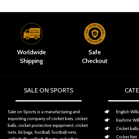
Worldwide
Safe
Shipping
Checkout
SALE ON SPORTS
CATE
Sale on Sports is a manufacturing and
English Will
exporting company of cricket bats, cricket
Kashmir Wil
balls, cricket protective equipment, cricket
Cricket balls
nets, kit bags, football, football nets,
Cricket Net
volleyballs, volleyball nets, and other