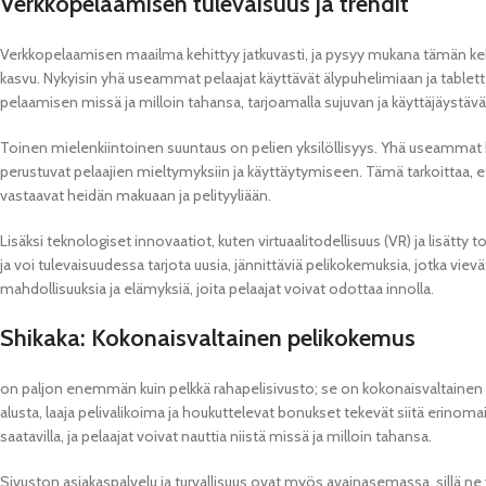
Verkkopelaamisen tulevaisuus ja trendit
Verkkopelaamisen maailma kehittyy jatkuvasti, ja pysyy mukana tämän ke
kasvu. Nykyisin yhä useammat pelaajat käyttävät älypuhelimiaan ja tablett
pelaamisen missä ja milloin tahansa, tarjoamalla sujuvan ja käyttäjäystäv
Toinen mielenkiintoinen suuntaus on pelien yksilöllisyys. Yhä useammat ka
perustuvat pelaajien mieltymyksiin ja käyttäytymiseen. Tämä tarkoittaa, ett
vastaavat heidän makuaan ja pelityyliään.
Lisäksi teknologiset innovaatiot, kuten virtuaalitodellisuus (VR) ja lisätty t
ja voi tulevaisuudessa tarjota uusia, jännittäviä pelikokemuksia, jotka vi
mahdollisuuksia ja elämyksiä, joita pelaajat voivat odottaa innolla.
Shikaka: Kokonaisvaltainen pelikokemus
on paljon enemmän kuin pelkkä rahapelisivusto; se on kokonaisvaltainen pe
alusta, laaja pelivalikoima ja houkuttelevat bonukset tekevät siitä erinomais
saatavilla, ja pelaajat voivat nauttia niistä missä ja milloin tahansa.
Sivuston asiakaspalvelu ja turvallisuus ovat myös avainasemassa, sillä ne 