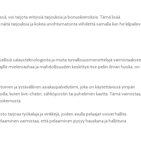
, voi tarjota erityisiä tarjouksia ja bonuskierroksia. Tämä lisää
näitä tarjouksia ja kokea unohtumatonta viihdettä samalla kun he kilpailev
ksellisiä salausteknologioita ja muita turvallisuusmenettelyjä varmistaakse
ajille mielenrauhaa ja mahdollisuuden keskittyä itse peliin ilman huolia. on
oinen ja ystävällinen asiakaspalvelutiimi, joka on käytettävissä ympäri
voilla, kuten live-chatin, sähköpostin tai puhelimen kautta. Tämä varmistaa
likokemusta.
o tarjoaa työkaluja ja vinkkejä, joiden avulla pelaajat voivat hallita
 pelaaminen varmistaa, että pelaaminen pysyy hauskana ja hallittuna