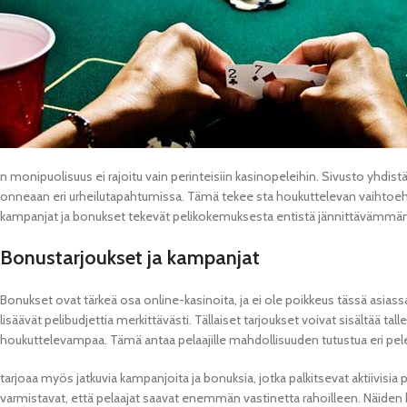
n monipuolisuus ei rajoitu vain perinteisiin kasinopeleihin. Sivusto yhdis
onneaan eri urheilutapahtumissa. Tämä tekee sta houkuttelevan vaihtoehdon 
kampanjat ja bonukset tekevät pelikokemuksesta entistä jännittävämmän
Bonustarjoukset ja kampanjat
Bonukset ovat tärkeä osa online-kasinoita, ja ei ole poikkeus tässä asiass
lisäävät pelibudjettia merkittävästi. Tällaiset tarjoukset voivat sisältää tal
houkuttelevampaa. Tämä antaa pelaajille mahdollisuuden tutustua eri peleih
tarjoaa myös jatkuvia kampanjoita ja bonuksia, jotka palkitsevat aktiivisia 
varmistavat, että pelaajat saavat enemmän vastinetta rahoilleen. Näiden 