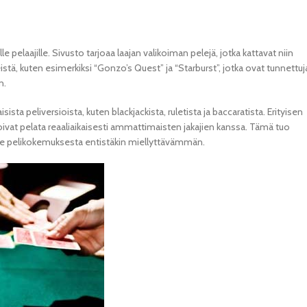
e pelaajille. Sivusto tarjoaa laajan valikoiman pelejä, jotka kattavat niin
eistä, kuten esimerkiksi “Gonzo’s Quest” ja “Starburst”, jotka ovat tunnettuj
n.
ista peliversioista, kuten blackjackista, ruletista ja baccaratista. Erityisen
oivat pelata reaaliaikaisesti ammattimaisten jakajien kanssa. Tämä tuo
 pelikokemuksesta entistäkin miellyttävämmän.