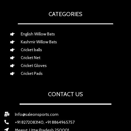
CATEGORIES
English Willow Bats
Kashmir Willow Bats
Cricket balls
Cricket Net
Cricket Gloves
Cricket Pads
CONTACT US
Info@saleonsports.com
+91 8272083140, +91 8864965757
Meerut, Uttar Pradesh 250001