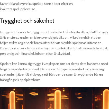
favorit bland svenska spelare som söker efter en
kvalitetsspelupplevelse.
Trygghet och säkerhet
Froggybet Casino tar trygghet och säkerhet på största allvar. Plattformen
är licensierad under en icke-svensk jurisdiktion, vilket innebär att den
följer strikta regler och föreskrifter för att skydda spelarnas intressen.
Dessutom använder de säker krypteringstekniker för att säkerställa att all
personlig och finansiell information är skyddad.
Spelare kan känna sig trygga i vetskapen om att deras data hanteras med
högsta säkerhetsstandard. Denna oro för spelarsäkerhet och ansvarigt
spelande hjälper till att bygga ett förtroende som är avgörande för en
framgångsrik spelplattform.