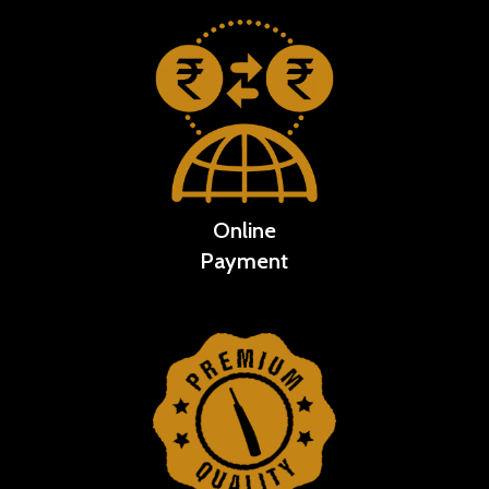
Online
Payment