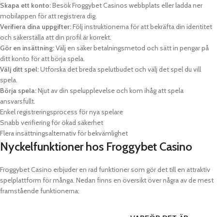
Skapa ett konto:
Besök Froggybet Casinos webbplats eller ladda ner
mobilappen för att registrera dig.
Verifiera dina uppgifter:
Följ instruktionerna för att bekräfta din identitet
och säkerställa att din profil är korrekt.
Gör en insättning:
Välj en säker betalningsmetod och sätt in pengar på
ditt konto för att börja spela.
Välj ditt spel:
Utforska det breda spelutbudet och välj det spel du vill
spela.
Börja spela:
Njut av din spelupplevelse och kom ihåg att spela
ansvarsfullt.
Enkel registreringsprocess för nya spelare
Snabb verifiering för ökad säkerhet
Flera insättningsalternativ för bekvämlighet
Nyckelfunktioner hos Froggybet Casino
Froggybet Casino erbjuder en rad funktioner som gör det till en attraktiv
spelplattform för många. Nedan finns en översikt över några av de mest
framstående funktionerna: