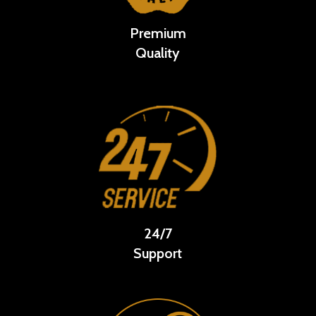
Premium
Quality
24/7
Support