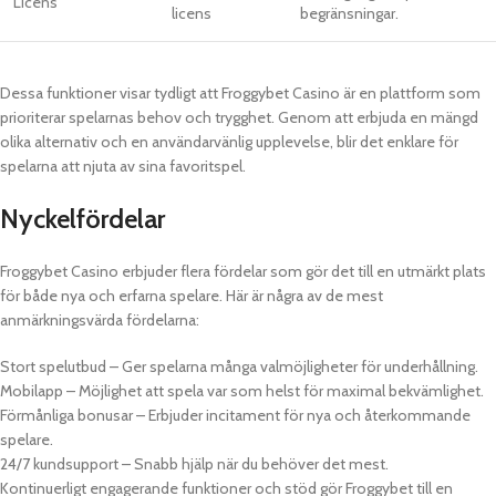
Licens
licens
begränsningar.
Dessa funktioner visar tydligt att Froggybet Casino är en plattform som
prioriterar spelarnas behov och trygghet. Genom att erbjuda en mängd
olika alternativ och en användarvänlig upplevelse, blir det enklare för
spelarna att njuta av sina favoritspel.
Nyckelfördelar
Froggybet Casino erbjuder flera fördelar som gör det till en utmärkt plats
för både nya och erfarna spelare. Här är några av de mest
anmärkningsvärda fördelarna:
Stort spelutbud – Ger spelarna många valmöjligheter för underhållning.
Mobilapp – Möjlighet att spela var som helst för maximal bekvämlighet.
Förmånliga bonusar – Erbjuder incitament för nya och återkommande
spelare.
24/7 kundsupport – Snabb hjälp när du behöver det mest.
Kontinuerligt engagerande funktioner och stöd gör Froggybet till en