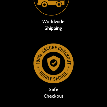
Worldwide
Shipping
Safe
Checkout